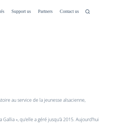
tés
Support us
Partners
Contact us
toire au service de la jeunesse alsacienne,
 Gallia », qu’elle a géré jusqu’à 2015. Aujourd’hui