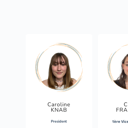
Caroline
C
KNAB
FRA
President
1ère Vic