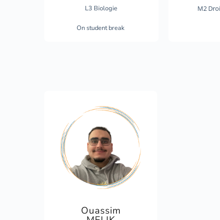
L3 Biologie
M2 Dro
On student break
Ouassim
MELIK